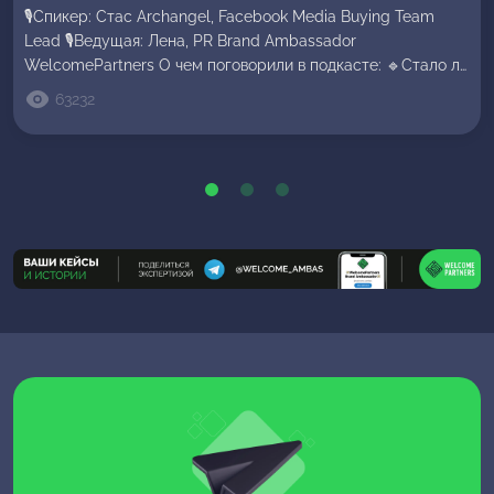
🎙Спикер: Стас Archangel, Facebook Media Buying Team
Lead 🎙Ведущая: Лена, PR Brand Ambassador
WelcomePartners О чем поговорили в подкасте: 🔹Cтало ли
сложнее с Fb за последние 1,5-2 года; 🔹Штормы, холд,
63232
баны прил: как с этим работать и оставаться в плюсе;
🔹Типичные ошибки байеров в работе с Fb в гемблинге и
как их избежать; 🔹Как ловить […]