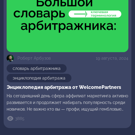
Роберт Арбузов
19 августа, 2024
словарь арбитражника
энциклопедия арбитража
Энциклопедия арбитража от WelcomePartners
На сегодняшний день сфера аффилиат маркетинга активно
развивается и продолжает набирать популярность среди
новичков. Не важно кто вы — профи, ищущий гембловые
ключи для продвижения сайтов, или же начинающий
3885
вебмастер, — вам всегда может пригодиться
энциклопедия аффилейта. Команда WelcomePartners