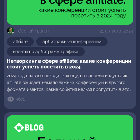
Сергей Гранат
21 августа, 2024
affiliate
арбитражные конференции
ивенты по арбитражу трафика
Нетворкинг в сфере affiliate: какие конференции
стоит успеть посетить в 2024
2024 год плавно подходит к концу, но впереди индустрию
affiliate ожидает немало важных конференций и другого
формата ивентов. Какие события нельзя пропустить в этом
году, читайте в обзоре WelcomePartners и добавляйте их в
4671
свой календарь прямо сейчас. SiGMA Будапешт SiGMA –
топовый ивент в сфере аффилейт, объединяющий всех
представителей индустрии, включая гемблинг, беттинг,
криптовалютные платформы, […]