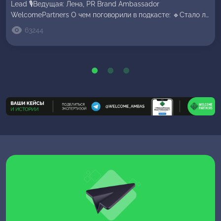
Lead 🎙Ведущая: Лена, PR Brand Ambassador
WelcomePartners О чем поговорили в подкасте: 🔹Cтало ли
сложнее с Fb за последние 1,5-2 года; 🔹Штормы, холд,
63244
баны прил: как с этим работать и оставаться в плюсе;
🔹Типичные ошибки байеров в работе с Fb в гемблинге и
как их избежать; 🔹Как ловить […]