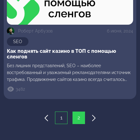
Роберт Арбузов
6 июня, 2024
SEO
Как поднять сайт казино в ТОП с помощью
сленгов
Без лишних представлений, SEO – наиболее
востребованный и уважаемый рекламодателями источник
трафика. Продвижение сайтов казино всегда считалось
перспективным ремеслом и является таковым сегодня. Но
3482
как быть, если на дворе уже не 2013й, все карты сыграны и
сливки срезаны? Не спешите отчаиваться, у нас для вас
парочка прочных инсайтов.
1
2